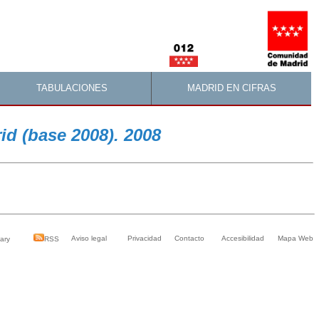
TABULACIONES
MADRID EN CIFRAS
d (base 2008). 2008
Aviso legal
Privacidad
Contacto
Accesibilidad
Mapa Web
ary
RSS